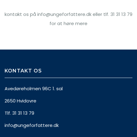
kontakt os på info@ungeforfattere.dk eller tlf. 31 31 13 79
for at høre mere
KONTAKT OS
Avedøreholmen 96C 1. sal
2650 Hvidovre
Tlf. 31 31 13 79
info@ungeforfattere.dk