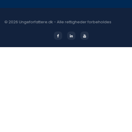
© 2026 Ungeforfattere.dk - Alle rettigheder forbeholdes
Facebook
Linkedin
Youtube