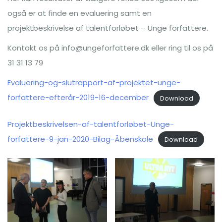
også er at finde en evaluering samt en
projektbeskrivelse af talentforløbet – Unge forfattere.
Kontakt os på info@ungeforfattere.dk eller ring til os på
31 31 13 79
Evaluering-og-slutrapport-af-projektet-unge-
forfattere-efterår-2019-16-december
Download
Projektbeskrivelsen-af-talentforløbet-Unge-
forfattere-9-jan-2020-Bilag-Åbenskole
Download